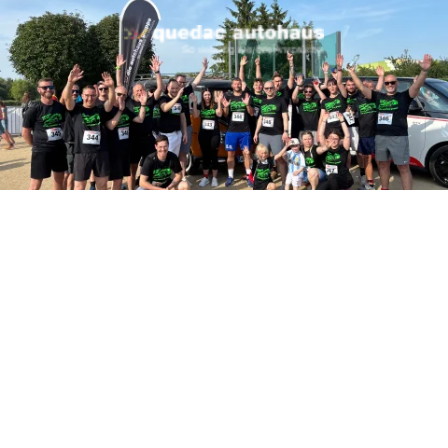
menlauf 2025
eder mit am Start – beim
rnigerode! Bei bestem
spirit ging es
en, angefeuert und