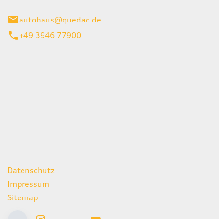
inburg
autohaus@quedac.de
+49 3946 77900
iten
itag
07:00 - 18:00 Uhr
09:00 - 13:00 Uhr
geschlossen
ks
Datenschutz
Impressum
Sitemap