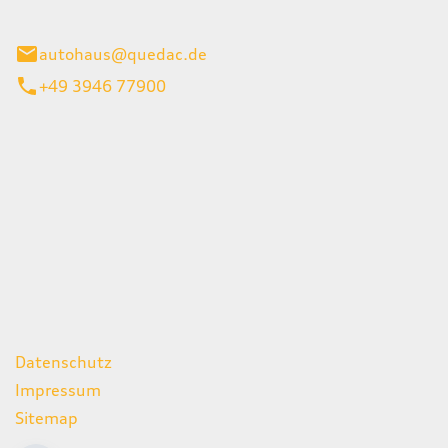
inburg
autohaus@quedac.de
+49 3946 77900
iten
itag
07:00 - 18:00 Uhr
09:00 - 13:00 Uhr
geschlossen
ks
Datenschutz
Impressum
Sitemap