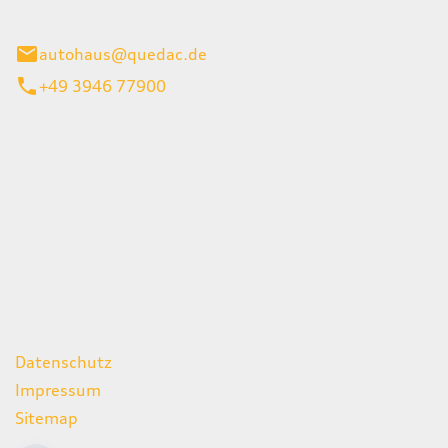
inburg
autohaus@quedac.de
+49 3946 77900
iten
itag
07:00 - 18:00 Uhr
09:00 - 13:00 Uhr
geschlossen
ks
Datenschutz
Impressum
Sitemap