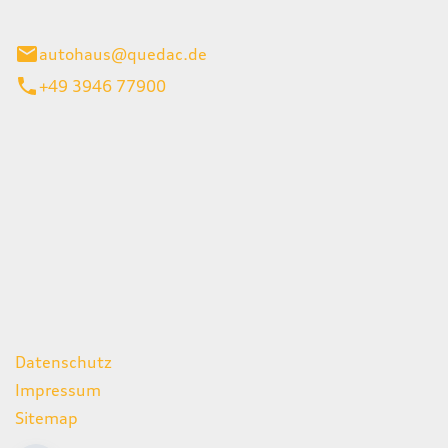
inburg
autohaus@quedac.de
+49 3946 77900
iten
itag
07:00 - 18:00 Uhr
09:00 - 13:00 Uhr
geschlossen
ks
Datenschutz
Impressum
Sitemap