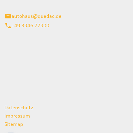
inburg
autohaus@quedac.de
+49 3946 77900
iten
itag
07:00 - 18:00 Uhr
09:00 - 13:00 Uhr
geschlossen
ks
Datenschutz
Impressum
Sitemap