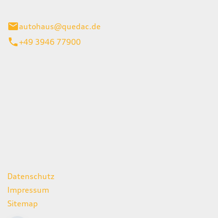
inburg
autohaus@quedac.de
+49 3946 77900
iten
itag
07:00 - 18:00 Uhr
09:00 - 13:00 Uhr
geschlossen
ks
Datenschutz
Impressum
Sitemap