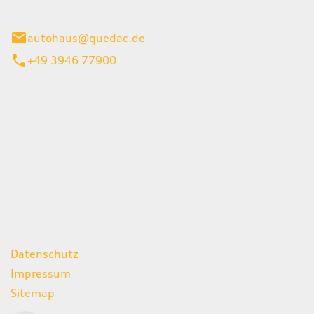
inburg
autohaus@quedac.de
+49 3946 77900
iten
itag
07:00 - 18:00 Uhr
09:00 - 13:00 Uhr
geschlossen
ks
Datenschutz
Impressum
Sitemap