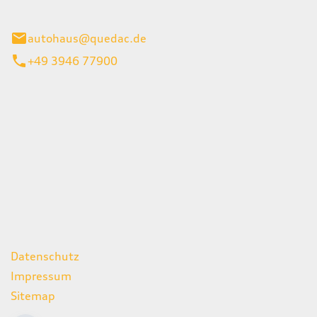
inburg
autohaus@quedac.de
+49 3946 77900
iten
itag
07:00 - 18:00 Uhr
09:00 - 13:00 Uhr
geschlossen
ks
Datenschutz
Impressum
Sitemap