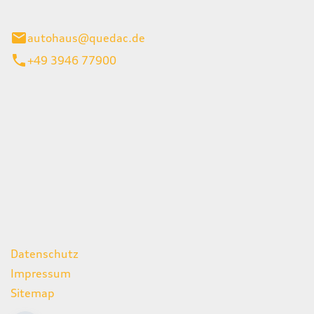
inburg
autohaus@quedac.de
+49 3946 77900
iten
itag
07:00 - 18:00 Uhr
09:00 - 13:00 Uhr
geschlossen
ks
Datenschutz
Impressum
Sitemap