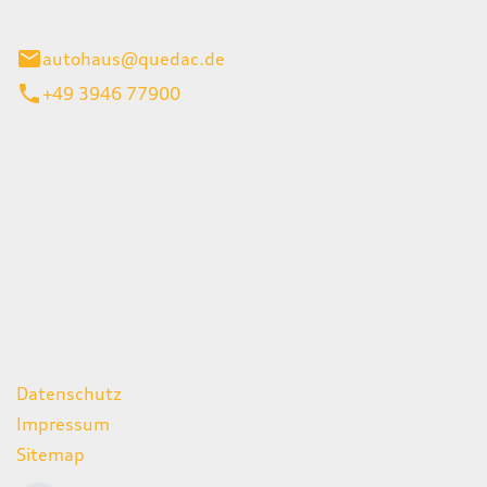
inburg
autohaus@quedac.de
+49 3946 77900
iten
itag
07:00 - 18:00 Uhr
09:00 - 13:00 Uhr
geschlossen
ks
Datenschutz
Impressum
Sitemap