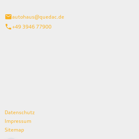
inburg
autohaus@quedac.de
+49 3946 77900
iten
itag
07:00 - 18:00 Uhr
09:00 - 13:00 Uhr
geschlossen
ks
Datenschutz
Impressum
Sitemap