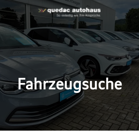
Fahrzeugsuche