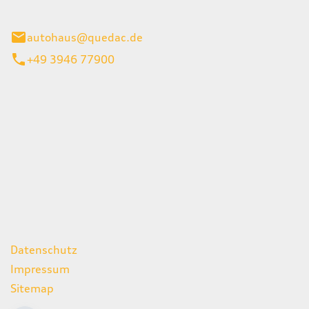
inburg
autohaus@quedac.de
+49 3946 77900
iten
itag
07:00 - 18:00 Uhr
09:00 - 13:00 Uhr
geschlossen
ks
Datenschutz
Impressum
Sitemap