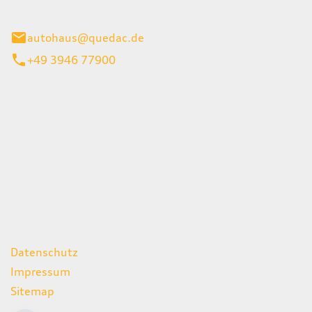
inburg
autohaus@quedac.de
+49 3946 77900
iten
itag
07:00 - 18:00 Uhr
09:00 - 13:00 Uhr
geschlossen
ks
Datenschutz
Impressum
Sitemap