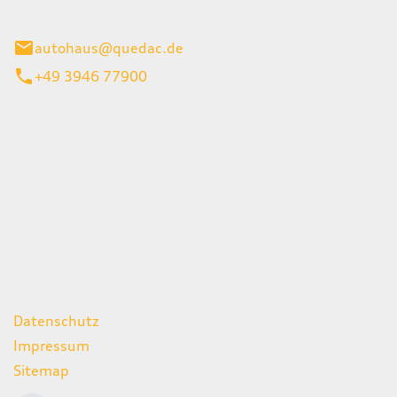
inburg
autohaus@quedac.de
+49 3946 77900
iten
itag
07:00 - 18:00 Uhr
09:00 - 13:00 Uhr
geschlossen
ks
Datenschutz
Impressum
Sitemap