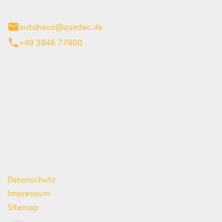
inburg
autohaus@quedac.de
+49 3946 77900
iten
itag
07:00 - 18:00 Uhr
09:00 - 13:00 Uhr
geschlossen
ks
Datenschutz
Impressum
Sitemap