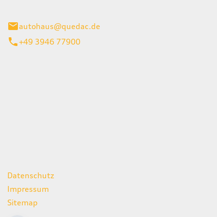
inburg
autohaus@quedac.de
+49 3946 77900
iten
itag
07:00 - 18:00 Uhr
09:00 - 13:00 Uhr
geschlossen
ks
Datenschutz
Impressum
Sitemap