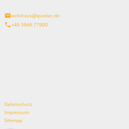
inburg
autohaus@quedac.de
+49 3946 77900
iten
itag
07:00 - 18:00 Uhr
09:00 - 13:00 Uhr
geschlossen
ks
Datenschutz
Impressum
Sitemap