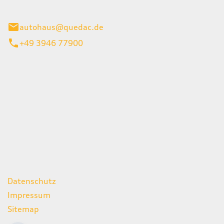
inburg
autohaus@quedac.de
+49 3946 77900
iten
itag
07:00 - 18:00 Uhr
09:00 - 13:00 Uhr
geschlossen
ks
Datenschutz
Impressum
Sitemap