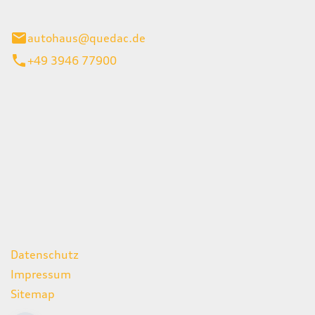
inburg
autohaus@quedac.de
+49 3946 77900
iten
itag
07:00 - 18:00 Uhr
09:00 - 13:00 Uhr
geschlossen
ks
Datenschutz
Impressum
Sitemap