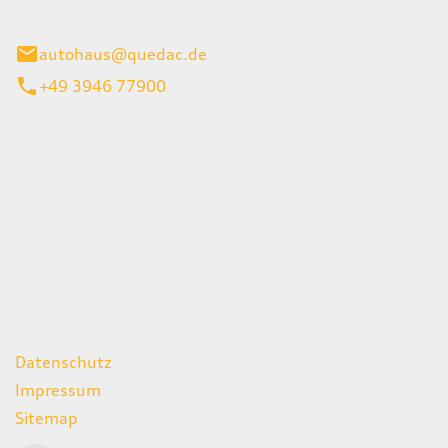
inburg
autohaus@quedac.de
+49 3946 77900
iten
itag
07:00 - 18:00 Uhr
09:00 - 13:00 Uhr
geschlossen
ks
Datenschutz
Impressum
Sitemap