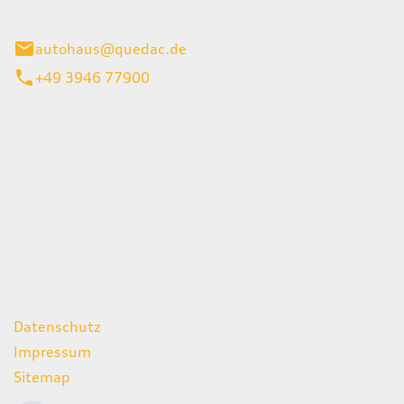
inburg
autohaus@quedac.de
+49 3946 77900
iten
itag
07:00 - 18:00 Uhr
09:00 - 13:00 Uhr
geschlossen
ks
Datenschutz
Impressum
Sitemap